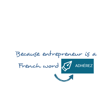
Because
entrepreneur
is a
French word
ADHÉREZ