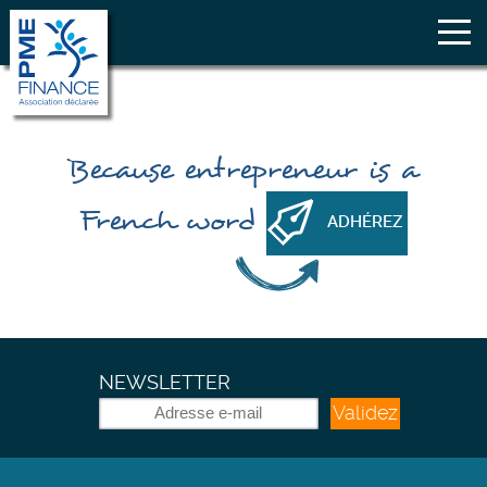
Because
entrepreneur
is a
French word
ADHÉREZ
NEWSLETTER
Validez