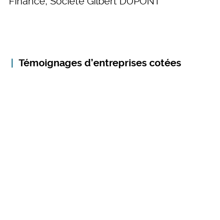
Finance, Société Gilbert DUPONT
Témoignages d’entreprises cotées
Thierry GOSSELIN,
Directeur
Général Délégué, Orchestra
Prémaman
Détenteur d'un diplôme d'Études
Comptables et Financières et ancien
directeur financier chez Zara France et