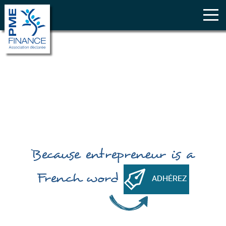
Because
entrepreneur
is a
French word
ADHÉREZ