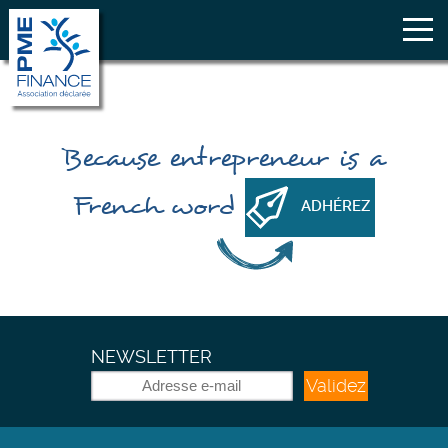
Because
entrepreneur
is a
French word
ADHÉREZ
NEWSLETTER
Validez