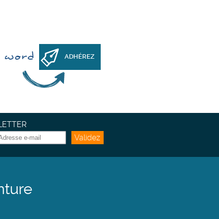
h word
ADHÉREZ
ETTER
Validez
nture