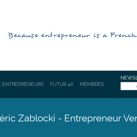
Because
entrepreneur
is a
Frenc
NEWSL
E ENTREPRENEURS
FUTUR 40
MEMBRES
éric Zablocki - Entrepreneur Ve