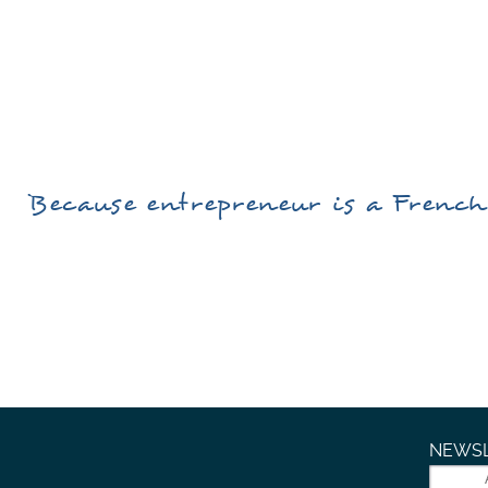
Because
entrepreneur
is a
Frenc
NEWSL