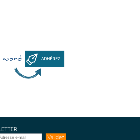
h word
ADHÉREZ
ETTER
Validez