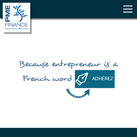
Because
entrepreneur
is a
French word
ADHÉREZ