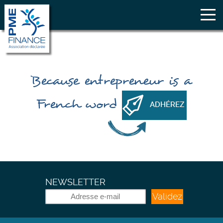
Because
entrepreneur
is a
French word
ADHÉREZ
NEWSLETTER
Validez